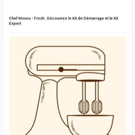
Chef Mouss - Frxsh : Découvrez le Kit de Démarrage et le Kit
Expert