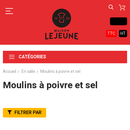
Contact
TTC
HT
CATÉGORIES
Accueil
En salle
Moulins à poivre et sel
Moulins à poivre et sel
FILTRER PAR