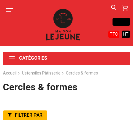
Contact
TTC
HT
CATÉGORIES
Accueil
Ustensiles Pâtisserie
Cercles & formes
Cercles & formes
FILTRER PAR