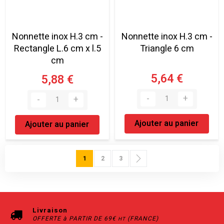
Nonnette inox H.3 cm -
Nonnette inox H.3 cm -
Rectangle L.6 cm x l.5
Triangle 6 cm
cm
5,64 €
5,88 €
Ajouter au panier
Ajouter au panier
Page
Vous lisez actuellement la page
Page
Page
Page
Suivant
1
2
3
Livraison
OFFERTE à PARTIR DE 69€
(FRANCE)
HT