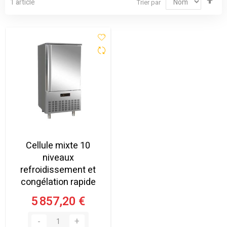
1
article
Trier par
ord
déc
Cellule mixte 10
niveaux
refroidissement et
congélation rapide
5 857,20 €