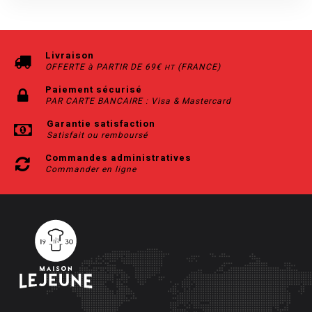
Livraison
OFFERTE à PARTIR DE 69€
(FRANCE)
HT
Paiement sécurisé
PAR CARTE BANCAIRE : Visa & Mastercard
Garantie satisfaction
Satisfait ou remboursé
Commandes administratives
Commander en ligne