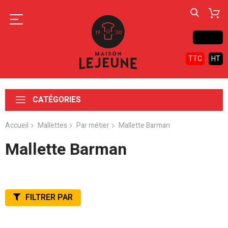
Contact
TTC
HT
CATÉGORIES
Accueil
Mallettes
Par métier
Mallette Barman
Mallette Barman
FILTRER PAR