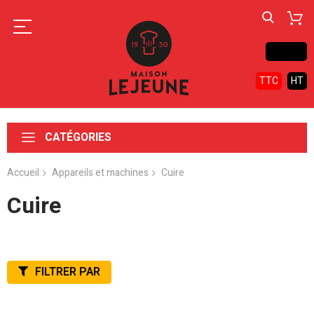
Contact
TTC
HT
CATÉGORIES
Accueil
Appareils et machines
Cuire
Cuire
FILTRER PAR