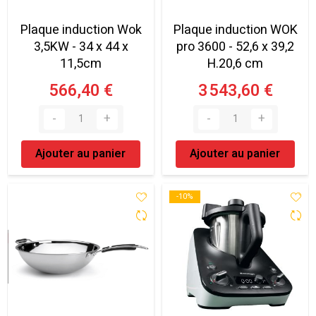
Plaque induction Wok
Plaque induction WOK
3,5KW - 34 x 44 x
pro 3600 - 52,6 x 39,2
11,5cm
H.20,6 cm
566,40 €
3 543,60 €
Ajouter au panier
Ajouter au panier
-10%
-10%