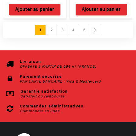
Ajouter au panier
Ajouter au panier
Page
Vous lisez actuellement la page
Page
Page
Page
Page
Page
Suivant
1
2
3
4
5
Livraison
OFFERTE à PARTIR DE 69€
(FRANCE)
HT
Paiement sécurisé
PAR CARTE BANCAIRE : Visa & Mastercard
Garantie satisfaction
Satisfait ou remboursé
Commandes administratives
Commander en ligne