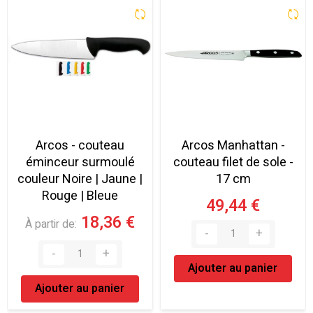
Arcos - couteau
Arcos Manhattan -
éminceur surmoulé
couteau filet de sole -
couleur Noire | Jaune |
17 cm
Rouge | Bleue
49,44 €
18,36 €
À partir de
Ajouter au panier
Ajouter au panier