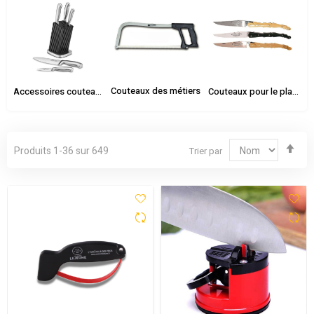
Couteaux des métiers
Accessoires couteaux
Couteaux pour le plaisir
Par
Produits
1
-
36
sur
649
Trier par
ord
déc