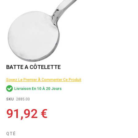
Skip
BATTE A CÔTELETTE
to
the
Soyez Le Premier À Commenter Ce Produit
beginning
of
Livraison En 10 À 20 Jours
the
images
SKU
2885.00
gallery
91,92 €
QTÉ