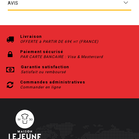
AVIS
Livraison
OFFERTE à PARTIR DE 69€
(FRANCE)
HT
Paiement sécurisé
PAR CARTE BANCAIRE : Visa & Mastercard
Garantie satisfaction
Satisfait ou remboursé
Commandes administratives
Commander en ligne