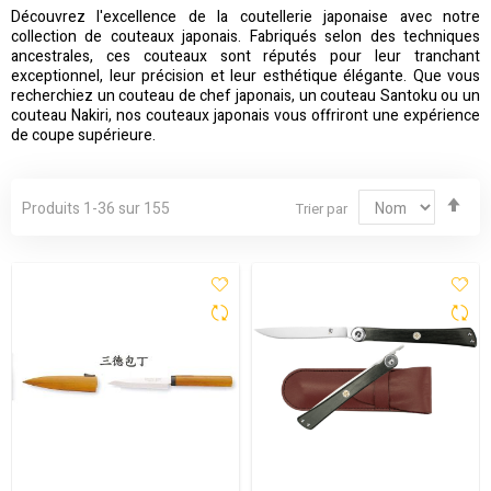
Découvrez l'excellence de la coutellerie japonaise avec notre
collection de couteaux japonais. Fabriqués selon des techniques
ancestrales, ces couteaux sont réputés pour leur tranchant
exceptionnel, leur précision et leur esthétique élégante. Que vous
recherchiez un couteau de chef japonais, un couteau Santoku ou un
couteau Nakiri, nos couteaux japonais vous offriront une expérience
de coupe supérieure.
Par
Produits
1
-
36
sur
155
Trier par
ord
déc