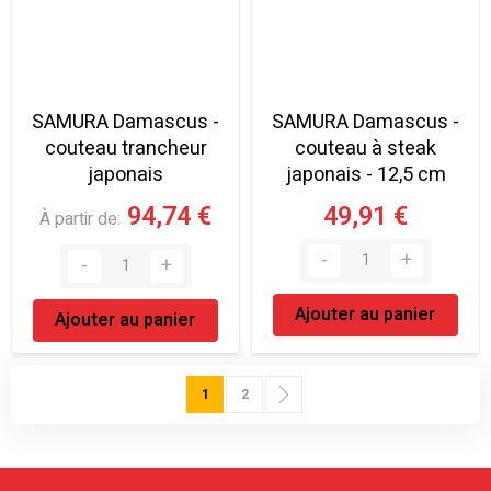
SAMURA Damascus -
SAMURA Damascus -
couteau trancheur
couteau à steak
japonais
japonais - 12,5 cm
94,74 €
49,91 €
À partir de
Ajouter au panier
Ajouter au panier
Page
Vous lisez actuellement la page
Page
Page
Suivant
1
2