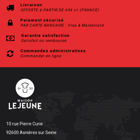
Livraison
OFFERTE à PARTIR DE 69€
(FRANCE)
HT
Paiement sécurisé
PAR CARTE BANCAIRE : Visa & Mastercard
Garantie satisfaction
Satisfait ou remboursé
Commandes administratives
Commander en ligne
10 rue Pierre Curie
92600 Asnières sur Seine