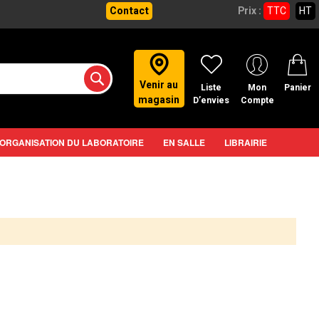
Contact
Prix :
TTC
HT
Venir au
Liste
Mon
Panier
magasin
D’envies
Compte
ORGANISATION DU LABORATOIRE
EN SALLE
LIBRAIRIE