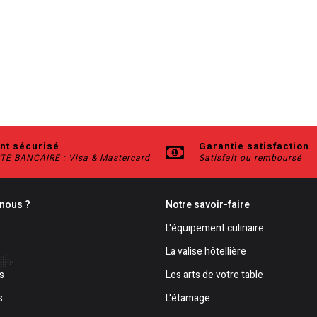
nt sécurisé
Garantie satisfaction
TE BANCAIRE : Visa & Mastercard
Satisfait ou remboursé
nous ?
Notre savoir-faire
L'équipement culinaire
La valise hôtellière
s
Les arts de votre table
s
L'étamage