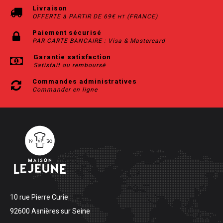
Livraison
OFFERTE à PARTIR DE 69€
(FRANCE)
HT
Paiement sécurisé
PAR CARTE BANCAIRE : Visa & Mastercard
Garantie satisfaction
Satisfait ou remboursé
Commandes administratives
Commander en ligne
10 rue Pierre Curie
92600 Asnières sur Seine