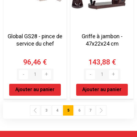
Global GS28 - pince de
Griffe à jambon -
service du chef
47x22x24 cm
96,46 €
143,88 €
Ajouter au panier
Ajouter au panier
Page
Page
Précédent
Page
Page
Vous lisez actuellement la page
Page
Page
Page
Suivant
3
4
5
6
7