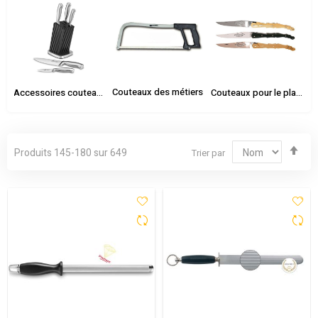
Couteaux des métiers
Accessoires couteaux
Couteaux pour le plaisir
Par
Produits
145
-
180
sur
649
Trier par
ord
déc