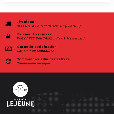
Livraison
OFFERTE à PARTIR DE 69€
(FRANCE)
HT
Paiement sécurisé
PAR CARTE BANCAIRE : Visa & Mastercard
Garantie satisfaction
Satisfait ou remboursé
Commandes administratives
Commander en ligne