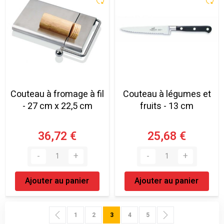
Couteau à fromage à fil
Couteau à légumes et
- 27 cm x 22,5 cm
fruits - 13 cm
36,72 €
25,68 €
Ajouter au panier
Ajouter au panier
Page
Page
Précédent
Page
Page
Vous lisez actuellement la page
Page
Page
Page
Suivant
1
2
3
4
5