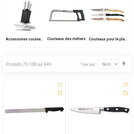
Couteaux des métiers
Accessoires couteaux
Couteaux pour le plaisir
Par
Produits
73
-
108
sur
649
Trier par
ord
déc