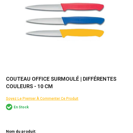
Skip
COUTEAU OFFICE SURMOULÉ | DIFFÉRENTES
to
COULEURS - 10 CM
the
beginning
of
Soyez Le Premier À Commenter Ce Produit
the
En Stock
images
gallery
Articles
du