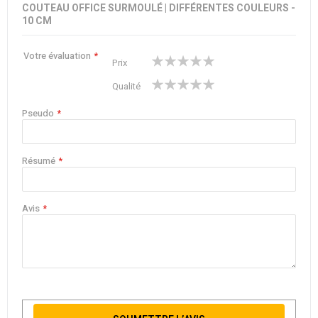
COUTEAU OFFICE SURMOULÉ | DIFFÉRENTES COULEURS -
10 CM
Votre évaluation
1
2
3
4
5
Prix
star
stars
stars
stars
stars
1
2
3
4
5
Qualité
star
stars
stars
stars
stars
Pseudo
Résumé
Avis