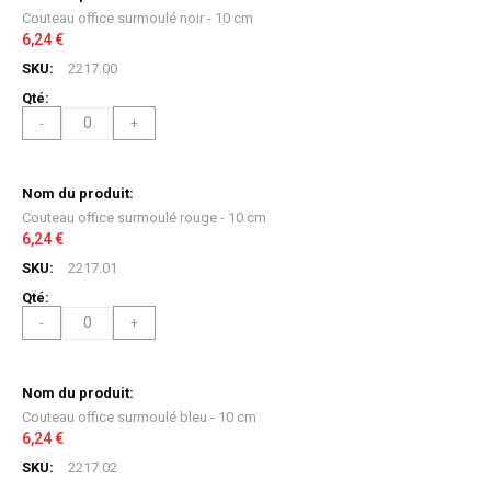
produit
Couteau office surmoulé noir - 10 cm
groupé
6,24 €
2217.00
-
+
Couteau office surmoulé rouge - 10 cm
6,24 €
2217.01
-
+
Couteau office surmoulé bleu - 10 cm
6,24 €
2217.02