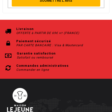
SOUMETTRE L’AVIS
Livraison
OFFERTE à PARTIR DE 69€
(FRANCE)
HT
Paiement sécurisé
PAR CARTE BANCAIRE : Visa & Mastercard
Garantie satisfaction
Satisfait ou remboursé
Commandes administratives
Commander en ligne