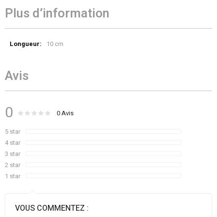
Plus d’information
Plus
10 cm
d’information
Avis
0
Évaluation :
0
100
0
Avis
% of
5 star
4 star
3 star
2 star
1 star
VOUS COMMENTEZ :