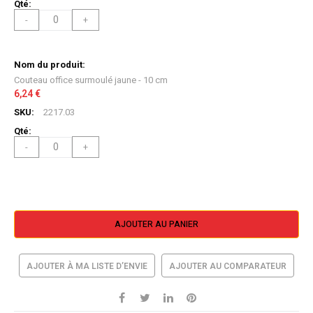
-
+
Couteau office surmoulé jaune - 10 cm
6,24 €
2217.03
-
+
AJOUTER AU PANIER
AJOUTER À MA LISTE D’ENVIE
AJOUTER AU COMPARATEUR