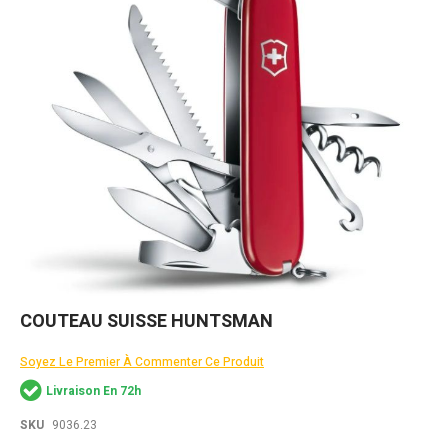
Skip
COUTEAU SUISSE HUNTSMAN
to
the
Soyez Le Premier À Commenter Ce Produit
beginning
of
Livraison En 72h
the
images
SKU
9036.23
gallery