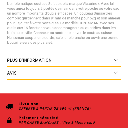
L'emblématique couteau Suisse de la marque Victorinox. Avec lui,
vous aurez toujours à portée de main dans votre poche ou votre sac
un nombre importants d'outils efficaces. Un couteau Suisse très
complet qui tiennent dans 91mm de manche pour 62g et son anneau
pour l'ajouter à votre porte-clés. Le modèle HUNTSMAN avec ses 11
outils aux 16 fonctions vous accompagnera au quotidien dans les
bois ou en ville. Chasseur ou randonneur avec le couteau suisse
Huntsman couper une corde, scier une branche ou ouvrir une bonne
bouteille sera des plus aisé.
PLUS D’INFORMATION
AVIS
Livraison
OFFERTE à PARTIR DE 69€
(FRANCE)
HT
Paiement sécurisé
PAR CARTE BANCAIRE : Visa & Mastercard