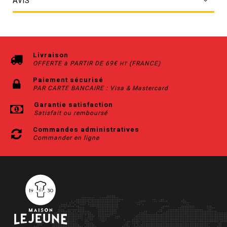
AVIS
Livraison
OFFERTE à PARTIR DE 69€
(FRANCE)
HT
Paiement sécurisé
PAR CARTE BANCAIRE : Visa & Mastercard
Garantie satisfaction
Satisfait ou remboursé
Commandes administratives
Commander en ligne