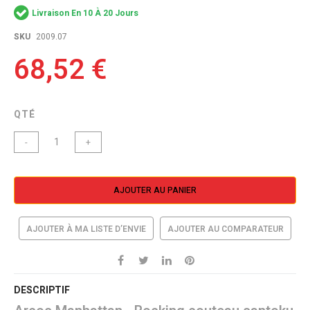
the
Livraison En 10 À 20 Jours
images
gallery
SKU
2009.07
68,52 €
QTÉ
-
+
AJOUTER AU PANIER
AJOUTER À MA LISTE D’ENVIE
AJOUTER AU COMPARATEUR
DESCRIPTIF