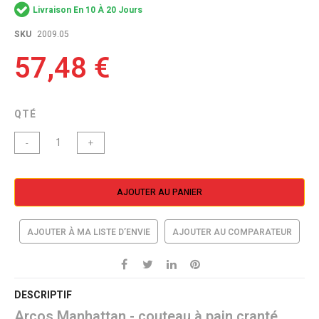
Livraison En 10 À 20 Jours
images
gallery
SKU
2009.05
57,48 €
QTÉ
-
+
AJOUTER AU PANIER
AJOUTER À MA LISTE D’ENVIE
AJOUTER AU COMPARATEUR
DESCRIPTIF
Arcos Manhattan - couteau à pain cranté