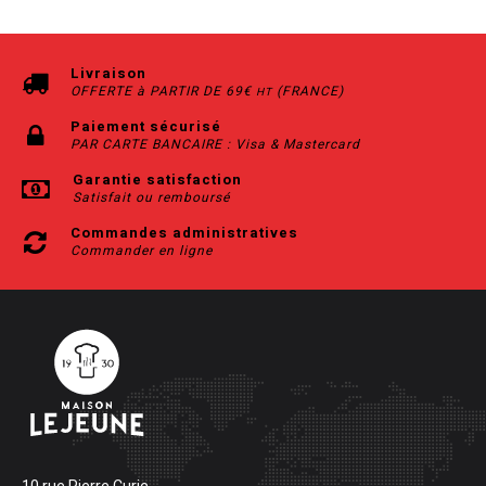
Livraison
OFFERTE à PARTIR DE 69€
(FRANCE)
HT
Paiement sécurisé
PAR CARTE BANCAIRE : Visa & Mastercard
Garantie satisfaction
Satisfait ou remboursé
Commandes administratives
Commander en ligne