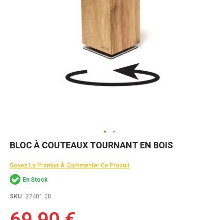
Skip
BLOC À COUTEAUX TOURNANT EN BOIS
to
the
Soyez Le Premier À Commenter Ce Produit
beginning
of
En Stock
the
images
SKU
27401.08
gallery