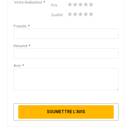
Votre évaluation
1
2
3
4
5
Prix
star
stars
stars
stars
stars
1
2
3
4
5
Qualité
star
stars
stars
stars
stars
Pseudo
Résumé
Avis
SOUMETTRE L’AVIS