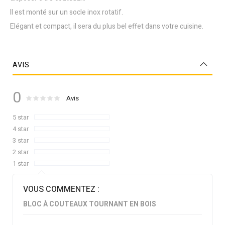
Il est monté sur un socle inox rotatif.
Elégant et compact, il sera du plus bel effet dans votre cuisine.
AVIS
0
Évaluation :
0
100
Avis
% of
5 star
4 star
3 star
2 star
1 star
VOUS COMMENTEZ :
BLOC À COUTEAUX TOURNANT EN BOIS