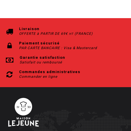
Livraison
OFFERTE à PARTIR DE 69€
(FRANCE)
HT
Paiement sécurisé
PAR CARTE BANCAIRE : Visa & Mastercard
Garantie satisfaction
Satisfait ou remboursé
Commandes administratives
Commander en ligne