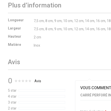
Plus d’information
Plus
Longueur
7,5 cm, 8 cm, 9 cm, 10 cm, 12 cm, 14 cm, 16 cm, 1
d’information
Largeur
7,5 cm, 8 cm, 9 cm, 10 cm, 12 cm, 14 cm, 16 cm, 1
Hauteur
2 cm
Matière
Inox
Avis
0
0
100
Évaluation :
% of
Avis
VOUS COMMENTE
5 star
CARRÉ PERFORÉ I
4 star
3 star
2 star