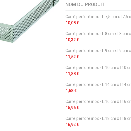
NOM DU PRODUIT
Articles
Carré perforé inox - L.7,5 cm x l.7,5
du
10,08 €
produit
groupé
Carré perforé inox - L.8 cm x l.8 cm 
10,32 €
Carré perforé inox - L.9 cm x l.9 cm 
11,52 €
Carré perforé inox - L.10 cm x l.10 
11,88 €
Carré perforé inox - L.14 cm x l.14 
1,68 €
Carré perforé inox - L.16 cm x l.16 
15,96 €
Carré perforé inox - L.18 cm x l.18 
16,92 €