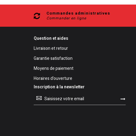
Commandes administratives
Commander en ligne
Question et aides
Livraison et retour
Garantie satisfaction
Moyens de paiement
Horaires d'ouverture
Inscription à la newsletter
Inscription
à
notre
lettre
d’information
: