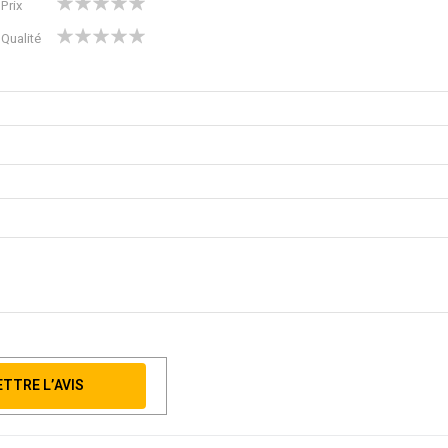
Prix
star
stars
stars
stars
stars
1
2
3
4
5
Qualité
star
stars
stars
stars
stars
TTRE L’AVIS