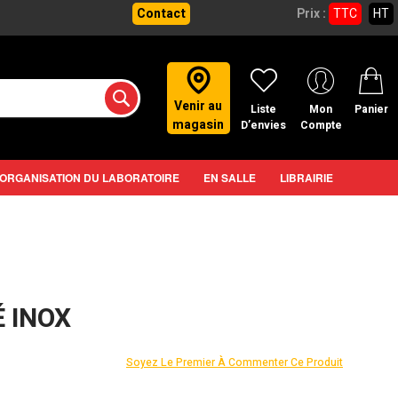
Contact
Prix :
TTC
HT
Venir au
Liste
Mon
Panier
magasin
D’envies
Compte
ORGANISATION DU LABORATOIRE
EN SALLE
LIBRAIRIE
 INOX
Soyez Le Premier À Commenter Ce Produit