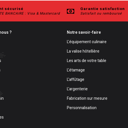
t sécurisé
Garantie satisfaction
E BANCAIRE : Visa & Mastercard
Satisfait ou remboursé
nous ?
Notre savoir-faire
L'équipement culinaire
La valise hôtellière
s
Les arts de votre table
s
L'étamage
L'affûtage
L'argenterie
in
Fabrication sur mesure
Personnalisation
es