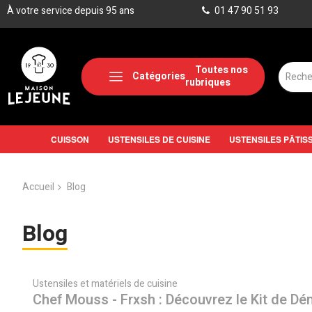
À votre service depuis 95 ans
01 47 90 51 93
Catégories
CUISSON
USTENSILES DE CUISINE
USTENSILES PÂTIS
Accueil
Blog
Blog
Ustensiles et matériels de cuisine
Chef Mouss - Frxsh : Découvrez le Kit de Dém