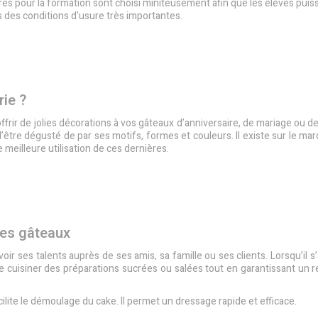
oires pour la formation sont choisi miniteusement afin que les élèves puis
ns des conditions d'usure très importantes.
rie ?
ffrir de jolies décorations à vos gâteaux d’anniversaire, de mariage ou de
être dégusté de par ses motifs, formes et couleurs. Il existe sur le mar
e meilleure utilisation de ces dernières.
ses gâteaux
ir ses talents auprès de ses amis, sa famille ou ses clients. Lorsqu’il s’
de cuisiner des préparations sucrées ou salées tout en garantissant un r
ilite le démoulage du cake. Il permet un dressage rapide et efficace.