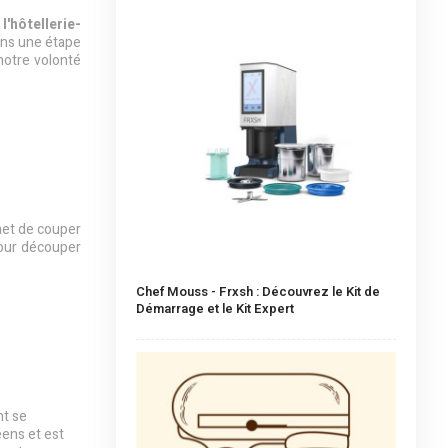
'hôtellerie-
sons une étape
otre volonté
met de couper
pour découper
Chef Mouss - Frxsh : Découvrez le Kit de
Démarrage et le Kit Expert
nt se
éens et est