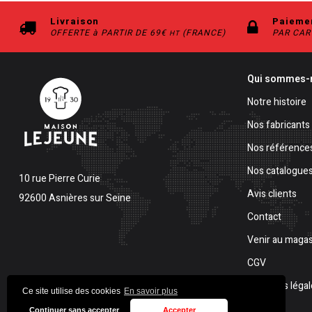
Livraison
Paiemen
OFFERTE à PARTIR DE 69€
(FRANCE)
PAR CART
HT
Qui sommes-
Notre histoire
Nos fabricants
Nos référence
Nos catalogue
10 rue Pierre Curie
Avis clients
92600 Asnières sur Seine
Contact
Venir au magas
CGV
Mentions légal
Ce site utilise des cookies
En savoir plus
Continuer sans accepter
Accepter