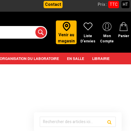
Contact
Prix :
TTC
HT
Venir au
Liste
Mon
Panier
magasin
D’envies
Compte
ORGANISATION DU LABORATOIRE
EN SALLE
LIBRAIRIE