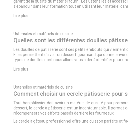
garant de la qualité du matériel fourni. Les ustensiles et access
s'épanouir dans leur formation tout en utilisant leur matériel da
Lire plus
Ustensiles et matériels de cuisine
Quelles sont les différentes douilles pâtisse
Les douilles de pâtisserie sont ces petits embouts qui viennent o
Elles permettent d’avoir un dessert gourmand qui donne envie d’
types de douilles dont nous allons vous aider à identifier pour un
Lire plus
Ustensiles et matériels de cuisine
Comment choisir un cercle pâtisserie pour 
Tout bon pâtissier doit avoir un matériel de qualité pour promouvo
dessert, le cercle à pâtisserie est un incontournable. Il permet 
récompensera vos efforts passés derrière les fourneaux.
Le cercle à gâteau professionnel offre une cuisson parfaite et fac