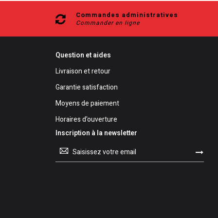
Commandes administratives
Commander en ligne
Question et aides
Livraison et retour
Garantie satisfaction
Moyens de paiement
Horaires d'ouverture
Inscription à la newsletter
Inscription
à
notre
lettre
d’information
: