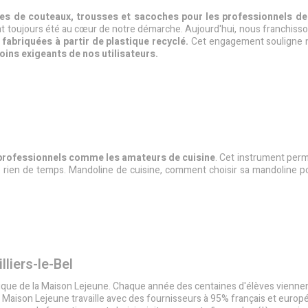
tes de couteaux, trousses et sacoches pour les professionnels de l
é ont toujours été au cœur de notre démarche. Aujourd'hui, nous franchis
fabriquées à partir de plastique recyclé.
Cet engagement souligne n
oins exigeants de nos utilisateurs.
s professionnels comme les amateurs de cuisine
. Cet instrument per
un rien de temps. Mandoline de cuisine, comment choisir sa mandoline 
lliers-le-Bel
torique de la Maison Lejeune. Chaque année des centaines d'élèves vienne
 La Maison Lejeune travaille avec des fournisseurs à 95% français et europ