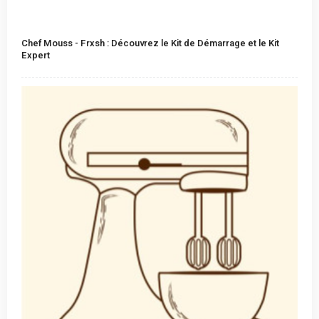
Chef Mouss - Frxsh : Découvrez le Kit de Démarrage et le Kit
Expert