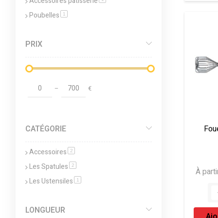
Accessoires pâtisserie
Poubelles
article
1
PRIX
GO
–
€
CATÉGORIE
Foue
Accessoires
article
2
Les Spatules
article
2
À parti
Les Ustensiles
article
1
LONGUEUR
Ajo