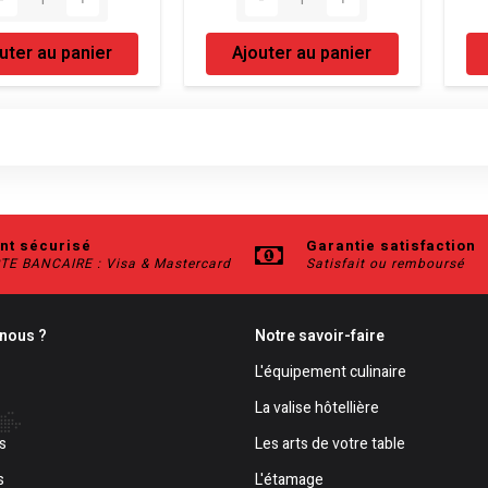
uter au panier
Ajouter au panier
nt sécurisé
Garantie satisfaction
TE BANCAIRE : Visa & Mastercard
Satisfait ou remboursé
nous ?
Notre savoir-faire
L'équipement culinaire
La valise hôtellière
s
Les arts de votre table
s
L'étamage