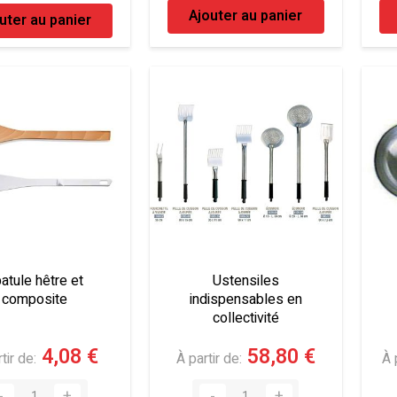
Ajouter au panier
uter au panier
atule hêtre et
Ustensiles
composite
indispensables en
collectivité
4,08 €
58,80 €
tir de
À partir de
À 