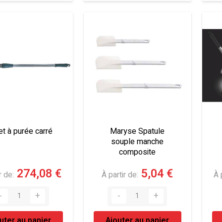
t à purée carré
Maryse Spatule
souple manche
composite
274,08 €
5,04 €
r de
À partir de
À 
uter au panier
Ajouter au panier