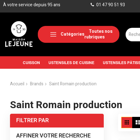
À votre service depuis 95 ans
01 47 90 51 93
Catégories
CUISSON
USTENSILES DE CUISINE
USTENSILES PÂTIS
Accueil
Brands
Saint Romain production
Saint Romain production
Aff
FILTRER PAR
Grille
en
AFFINER VOTRE RECHERCHE