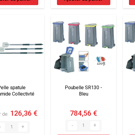
elle spatule
Poubelle SR130 -
mide Collectivté
Bleu
126,36 €
784,56 €
r de