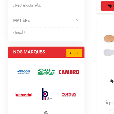
Ajo
Rectangulaire
article
1
MATIÈRE
Inox
article
4
NOS MARQUES
Sp
À par