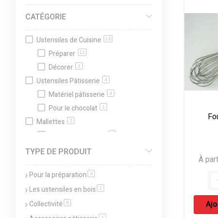
CATÉGORIE
Ustensiles de Cuisine
13
Préparer
12
Décorer
1
Ustensiles Pâtisserie
4
Matériel pâtisserie
4
Pour le chocolat
1
Fou
Mallettes
2
Remplir sa mallette
2
Organisation du laboratoire
2
TYPE DE PRODUIT
À part
Hygiène
2
Pour la préparation
article
3
Les ustensiles en bois
article
1
Ajo
Collectivité
article
8
article
1