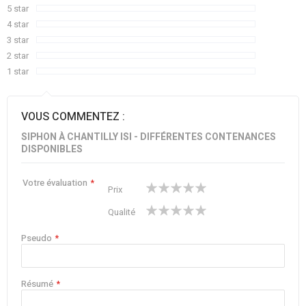
5 star
4 star
3 star
2 star
1 star
VOUS COMMENTEZ :
SIPHON À CHANTILLY ISI - DIFFÉRENTES CONTENANCES
DISPONIBLES
Votre évaluation
1
2
3
4
5
Prix
star
stars
stars
stars
stars
1
2
3
4
5
Qualité
star
stars
stars
stars
stars
Pseudo
Résumé