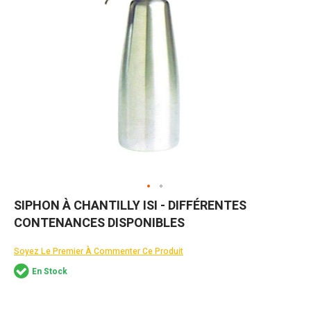
Skip
SIPHON À CHANTILLY ISI - DIFFÉRENTES
to
CONTENANCES DISPONIBLES
the
beginning
of
Soyez Le Premier À Commenter Ce Produit
the
En Stock
images
gallery