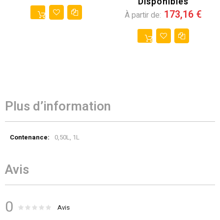
Disponibles
173,16 €
À partir de
Plus d’information
Plus
0,50L, 1L
d’information
Avis
0
Évaluation :
0
100
Avis
% of