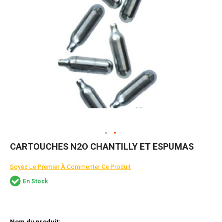
Skip
CARTOUCHES N2O CHANTILLY ET ESPUMAS
to
the
Soyez Le Premier À Commenter Ce Produit
beginning
of
En Stock
the
images
gallery
Articles
du