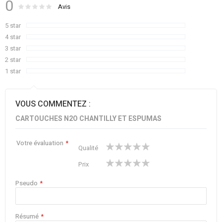
0
Évaluation :
0
100
Avis
% of
5 star
4 star
3 star
2 star
1 star
VOUS COMMENTEZ :
CARTOUCHES N2O CHANTILLY ET ESPUMAS
Votre évaluation
1
2
3
4
5
Qualité
star
stars
stars
stars
stars
1
2
3
4
5
Prix
star
stars
stars
stars
stars
Pseudo
Résumé