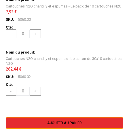
produit
Cartouches N2O chantilly et espumas - Le pack de 10 cartouches N2O
groupé
7,92 €
5060.00
-
+
Cartouches N2O chantilly et espumas - Le carton de 30x10 cartouches
N2O
262,44 €
5060.02
-
+
AJOUTER AU PANIER