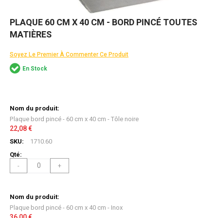
Skip
PLAQUE 60 CM X 40 CM - BORD PINCÉ TOUTES
to
MATIÈRES
the
beginning
of
Soyez Le Premier À Commenter Ce Produit
the
En Stock
images
gallery
Articles
du
produit
Plaque bord pincé - 60 cm x 40 cm - Tôle noire
groupé
22,08 €
1710.60
-
+
Plaque bord pincé - 60 cm x 40 cm - Inox
36,00 €