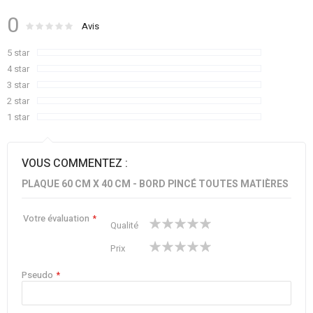
0
Évaluation :
0
100
Avis
% of
5 star
4 star
3 star
2 star
1 star
VOUS COMMENTEZ :
PLAQUE 60 CM X 40 CM - BORD PINCÉ TOUTES MATIÈRES
Votre évaluation
1
2
3
4
5
Qualité
star
stars
stars
stars
stars
1
2
3
4
5
Prix
star
stars
stars
stars
stars
Pseudo