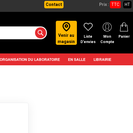
Contact
Prix :
TTC
HT
Venir au
Liste
Mon
Panier
magasin
D’envies
Compte
ORGANISATION DU LABORATOIRE
EN SALLE
LIBRAIRIE