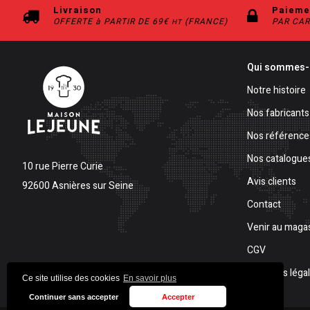
Livraison
Paieme
OFFERTE à PARTIR DE 69€
(FRANCE)
PAR CAR
HT
Qui sommes-
Notre histoire
Nos fabricants
Nos référence
Nos catalogue
10 rue Pierre Curie
Avis clients
92600 Asnières sur Seine
Contact
Venir au maga
CGV
Mentions léga
Ce site utilise des cookies
En savoir plus
Continuer sans accepter
Accepter