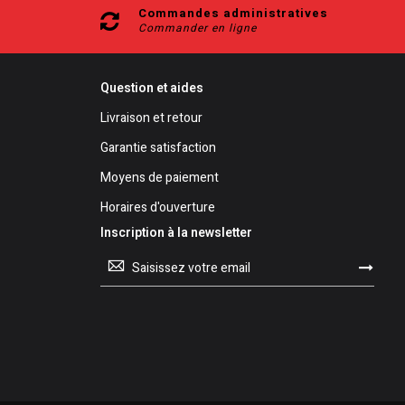
Commandes administratives
Commander en ligne
Question et aides
Livraison et retour
Garantie satisfaction
Moyens de paiement
Horaires d'ouverture
Inscription à la newsletter
Inscription
à
notre
lettre
d’information
: