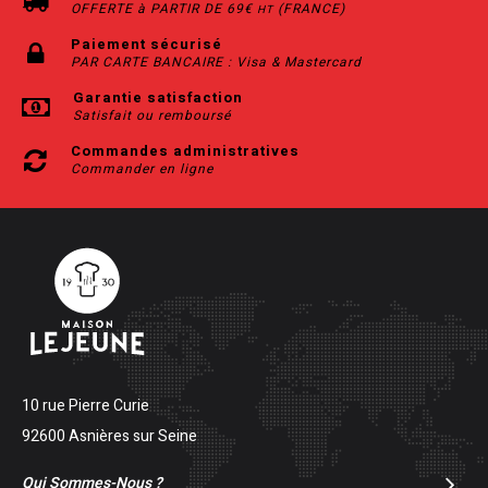
OFFERTE à PARTIR DE 69€
(FRANCE)
HT
Paiement sécurisé
PAR CARTE BANCAIRE : Visa & Mastercard
Garantie satisfaction
Satisfait ou remboursé
Commandes administratives
Commander en ligne
10 rue Pierre Curie
92600 Asnières sur Seine
Qui Sommes-Nous ?