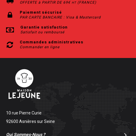
OFFERTE à PARTIR DE 69€
(FRANCE)
HT
Paiement sécurisé
PAR CARTE BANCAIRE : Visa & Mastercard
Garantie satisfaction
Satisfait ou remboursé
Commandes administratives
Commander en ligne
10 rue Pierre Curie
92600 Asnières sur Seine
Qui Sommes-Nous ?