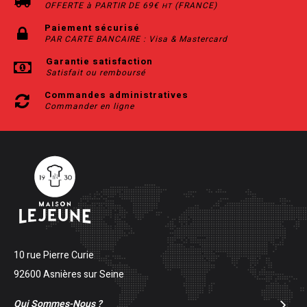
OFFERTE à PARTIR DE 69€
(FRANCE)
HT
Paiement sécurisé
PAR CARTE BANCAIRE : Visa & Mastercard
Garantie satisfaction
Satisfait ou remboursé
Commandes administratives
Commander en ligne
10 rue Pierre Curie
92600 Asnières sur Seine
Qui Sommes-Nous ?