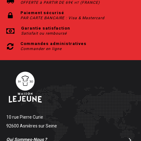
OFFERTE à PARTIR DE 69€
(FRANCE)
HT
Paiement sécurisé
PAR CARTE BANCAIRE : Visa & Mastercard
Garantie satisfaction
Satisfait ou remboursé
Commandes administratives
Commander en ligne
10 rue Pierre Curie
92600 Asnières sur Seine
Qui Sommes-Nous ?