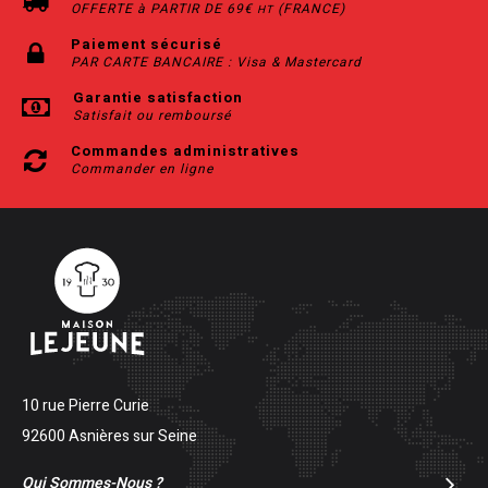
OFFERTE à PARTIR DE 69€
(FRANCE)
HT
Paiement sécurisé
PAR CARTE BANCAIRE : Visa & Mastercard
Garantie satisfaction
Satisfait ou remboursé
Commandes administratives
Commander en ligne
10 rue Pierre Curie
92600 Asnières sur Seine
Qui Sommes-Nous ?