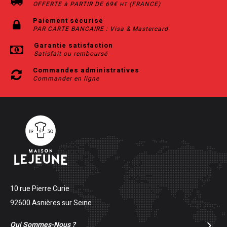
OFFERTE à PARTIR DE 69€
(FRANCE)
HT
Paiement sécurisé
PAR CARTE BANCAIRE : Visa & Mastercard
Garantie satisfaction
Satisfait ou remboursé
Commandes administratives
Commander en ligne
10 rue Pierre Curie
92600 Asnières sur Seine
Qui Sommes-Nous ?