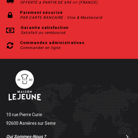
OFFERTE à PARTIR DE 69€
(FRANCE)
HT
Paiement sécurisé
PAR CARTE BANCAIRE : Visa & Mastercard
Garantie satisfaction
Satisfait ou remboursé
Commandes administratives
Commander en ligne
10 rue Pierre Curie
92600 Asnières sur Seine
Qui Sommes-Nous ?