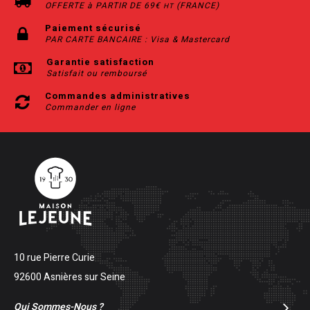
OFFERTE à PARTIR DE 69€
(FRANCE)
HT
Paiement sécurisé
PAR CARTE BANCAIRE : Visa & Mastercard
Garantie satisfaction
Satisfait ou remboursé
Commandes administratives
Commander en ligne
10 rue Pierre Curie
92600 Asnières sur Seine
Qui Sommes-Nous ?