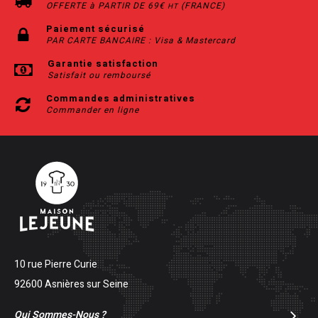
OFFERTE à PARTIR DE 69€
(FRANCE)
HT
Paiement sécurisé
PAR CARTE BANCAIRE : Visa & Mastercard
Garantie satisfaction
Satisfait ou remboursé
Commandes administratives
Commander en ligne
10 rue Pierre Curie
92600 Asnières sur Seine
Qui Sommes-Nous ?