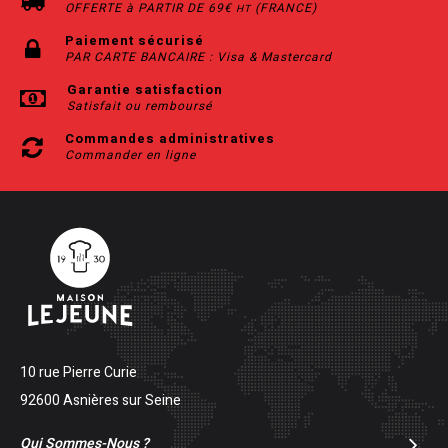
OFFERTE à PARTIR DE 69€
(FRANCE)
HT
Paiement sécurisé
PAR CARTE BANCAIRE : Visa & Mastercard
Garantie satisfaction
Satisfait ou remboursé
Commandes administratives
Commander en ligne
10 rue Pierre Curie
92600 Asnières sur Seine
Qui Sommes-Nous ?