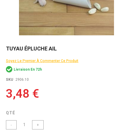
Skip
TUYAU ÉPLUCHE AIL
to
the
Soyez Le Premier À Commenter Ce Produit
beginning
of
Livraison En 72h
the
images
SKU
2906.10
gallery
3,48 €
QTÉ
-
+