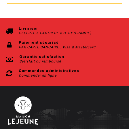
Livraison
OFFERTE à PARTIR DE 69€
(FRANCE)
HT
Paiement sécurisé
PAR CARTE BANCAIRE : Visa & Mastercard
Garantie satisfaction
Satisfait ou remboursé
Commandes administratives
Commander en ligne