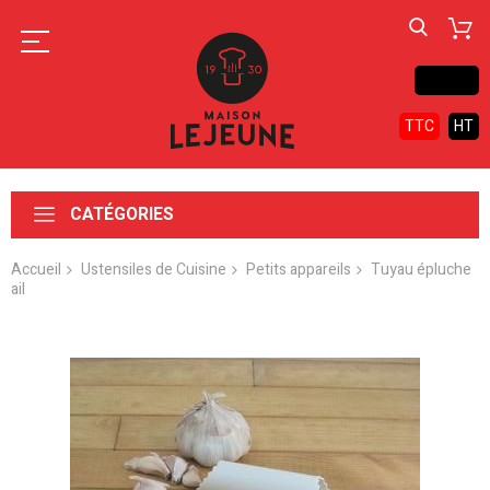
Contact
TTC
HT
CATÉGORIES
Accueil
Ustensiles de Cuisine
Petits appareils
Tuyau épluche
ail
Skip
to
the
end
of
the
images
gallery