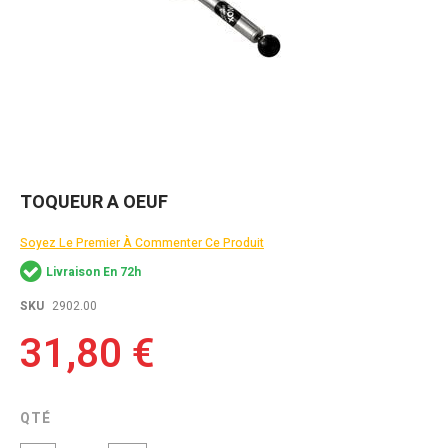
Skip
TOQUEUR A OEUF
to
the
Soyez Le Premier À Commenter Ce Produit
beginning
of
Livraison En 72h
the
images
SKU
2902.00
gallery
31,80 €
QTÉ