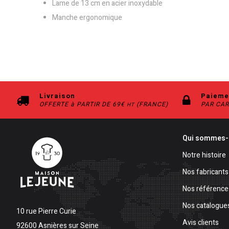
Lame de 13 cm en acier inoxydable
Manche ergonomique
Livraison
Paieme
OFFERTE à PARTIR DE 69€
(FRANCE)
PAR CAR
HT
Qui sommes-
Notre histoire
Nos fabricants
Nos référence
Nos catalogue
10 rue Pierre Curie
Avis clients
92600 Asnières sur Seine