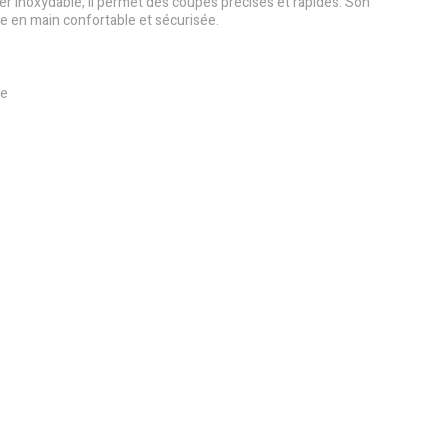
er inoxydable, il permet des coupes précises et rapides. Son
 en main confortable et sécurisée.
le