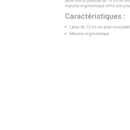
lame fine et pointue de 13 cm en aci
manche ergonomique offre une prise
Caractéristiques :
Lame de 13 cm en acier inoxydab
Manche ergonomique