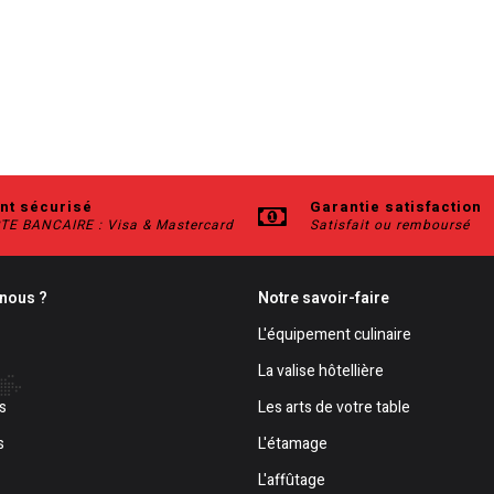
nt sécurisé
Garantie satisfaction
TE BANCAIRE : Visa & Mastercard
Satisfait ou remboursé
nous ?
Notre savoir-faire
L'équipement culinaire
La valise hôtellière
s
Les arts de votre table
s
L'étamage
L'affûtage