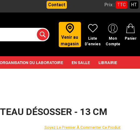
Contact
Prix :
TTC
HT
Venir au
Liste
Mon
Panier
magasin
D’envies
Compte
ORGANISATION DU LABORATOIRE
EN SALLE
LIBRAIRIE
UTEAU DÉSOSSER - 13 CM
Soyez Le Premier À Commenter Ce Produit