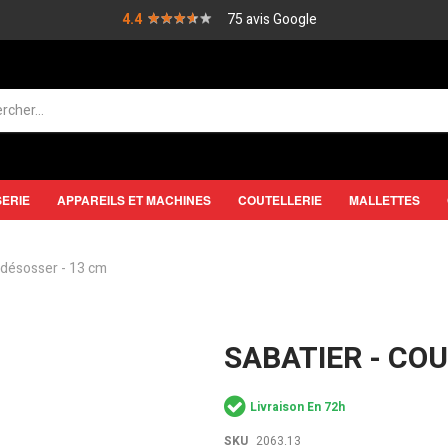
★★★★★
★★★★★
4.4
75 avis Google
SERIE
APPAREILS ET MACHINES
COUTELLERIE
MALLETTES
 désosser - 13 cm
SABATIER - CO
Livraison En 72h
SKU
2063.13