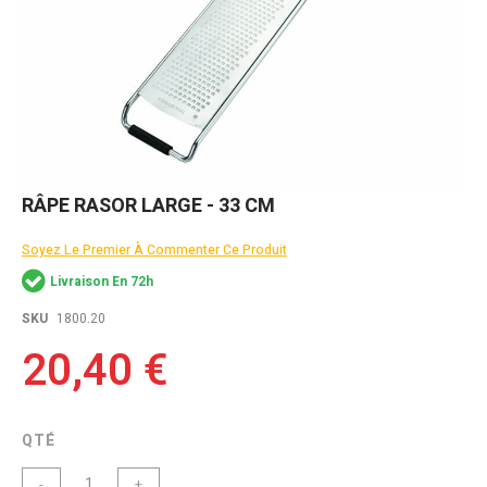
Skip
RÂPE RASOR LARGE - 33 CM
to
the
Soyez Le Premier À Commenter Ce Produit
beginning
of
Livraison En 72h
the
images
SKU
1800.20
gallery
20,40 €
QTÉ
-
+