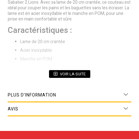
Sabatier 2 Lions. Avec sa lame de 20 cm crantée, ce couteau est
idéal pour couper les pains et les baguettes sans les écraser. La
lame est en acier inoxydable et le manche en POM, pour une
prise en main confortable et sûre.
Caractéristiques :
Lame de 20 cm crantée
Acier inoxydable
Manche en POM
VOIR LA SUITE
PLUS D’INFORMATION
AVIS