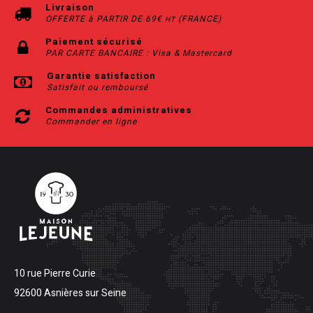
Livraison
OFFERTE à PARTIR DE 69€
(FRANCE)
HT
Paiement sécurisé
PAR CARTE BANCAIRE : Visa & Mastercard
Garantie satisfaction
Satisfait ou remboursé
Commandes administratives
Commander en ligne
10 rue Pierre Curie
92600 Asnières sur Seine