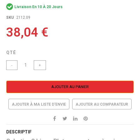
the
Livraison En 10 À 20 Jours
images
gallery
SKU
2112.09
38,04 €
QTÉ
-
+
AJOUTER AU PANIER
AJOUTER À MA LISTE D’ENVIE
AJOUTER AU COMPARATEUR
DESCRIPTIF