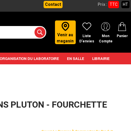
Contact
Prix :
TTC
HT
Venir au
Liste
Mon
Panier
magasin
D’envies
Compte
ORGANISATION DU LABORATOIRE
EN SALLE
LIBRAIRIE
ONS PLUTON - FOURCHETTE