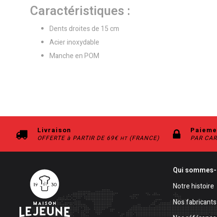
Caractéristiques :
Dents droites de 15 cm
Acier inoxydable
Manche en POM
Livraison
Paieme
OFFERTE à PARTIR DE 69€
(FRANCE)
PAR CAR
HT
Qui sommes-
Notre histoire
Nos fabricants