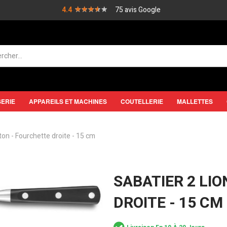
★★★★★
★★★★★
4.4
75 avis Google
SERIE
APPAREILS ET MACHINES
COUTELLERIE
MALLETTES
ton - Fourchette droite - 15 cm
SABATIER 2 LI
DROITE - 15 CM