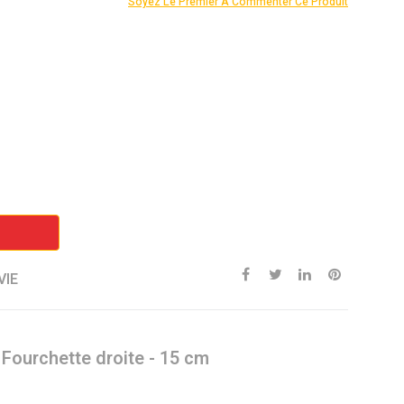
Soyez Le Premier À Commenter Ce Produit
VIE
 Fourchette droite - 15 cm