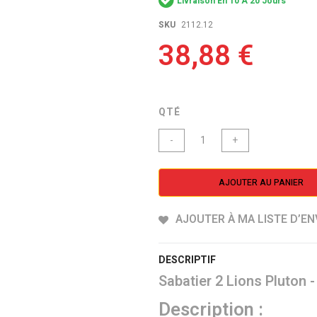
Livraison En 10 À 20 Jours
SKU
2112.12
38,88 €
QTÉ
-
+
AJOUTER AU PANIER
AJOUTER À MA LISTE D’EN
DESCRIPTIF
Sabatier 2 Lions Pluton -
Description :