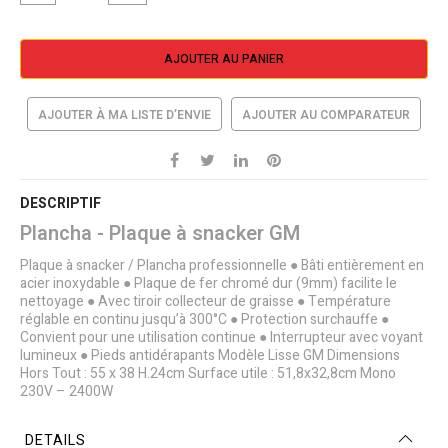
AJOUTER AU PANIER
AJOUTER À MA LISTE D’ENVIE
AJOUTER AU COMPARATEUR
DESCRIPTIF
Plancha - Plaque à snacker GM
Plaque à snacker / Plancha professionnelle ● Bâti entièrement en
acier inoxydable ● Plaque de fer chromé dur (9mm) facilite le
nettoyage ● Avec tiroir collecteur de graisse ● Température
réglable en continu jusqu’à 300°C ● Protection surchauffe ●
Convient pour une utilisation continue ● Interrupteur avec voyant
lumineux ● Pieds antidérapants Modèle Lisse GM Dimensions
Hors Tout : 55 x 38 H.24cm Surface utile : 51,8x32,8cm Mono
230V – 2400W
DETAILS