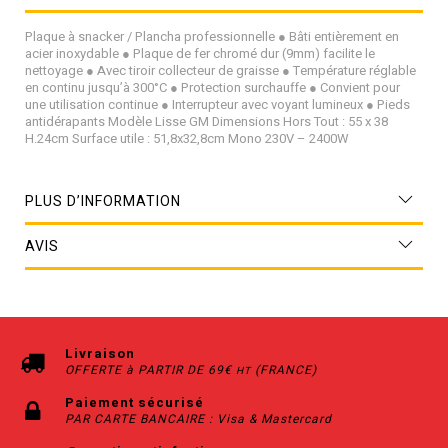
Plaque à snacker / Plancha professionnelle ● Bâti entièrement en
acier inoxydable ● Plaque de fer chromé dur (9mm) facilite le
nettoyage ● Avec tiroir collecteur de graisse ● Température réglable
en continu jusqu’à 300°C ● Protection surchauffe ● Convient pour
une utilisation continue ● Interrupteur avec voyant lumineux ● Pieds
antidérapants Modèle Lisse GM Dimensions Hors Tout : 55 x 38
H.24cm Surface utile : 51,8x32,8cm Mono 230V – 2400W
PLUS D’INFORMATION
AVIS
Livraison
OFFERTE à PARTIR DE 69€
(FRANCE)
HT
Paiement sécurisé
PAR CARTE BANCAIRE : Visa & Mastercard