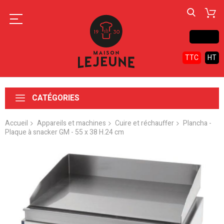
Contact
TTC
HT
CATÉGORIES
Accueil
Appareils et machines
Cuire et réchauffer
Plancha -
Plaque à snacker GM - 55 x 38 H.24 cm
Skip
to
the
end
of
the
images
gallery