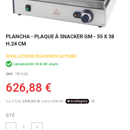
Skip
PLANCHA - PLAQUE À SNACKER GM - 55 X 38
to
H.24 CM
the
beginning
of
Soyez Le Premier À Commenter Ce Produit
the
Livraison En 10 À 20 Jours
images
gallery
SKU
7814.02
626,88 €
QTÉ
-
+