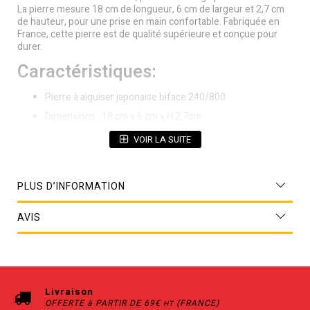
La pierre mesure 18 cm de longueur, 6 cm de largeur et 2,7 cm
de hauteur, pour une prise en main confortable. Fabriquée en
France, cette pierre est de qualité supérieure et conçue pour
durer.
Caractéristiques:
Pierre à aiguiser japonaise biface 240/800
Dimensions : 18 cm x 6 cm x H.2,7cm
Prise en main confortable
VOIR LA SUITE
PLUS D’INFORMATION
AVIS
Livraison
OFFERTE à PARTIR DE 69€
(FRANCE)
HT