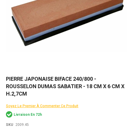
Skip
PIERRE JAPONAISE BIFACE 240/800 -
to
ROUSSELON DUMAS SABATIER - 18 CM X 6 CM X
the
beginning
H.2,7CM
of
the
Soyez Le Premier À Commenter Ce Produit
images
gallery
Livraison En 72h
SKU
2009.45