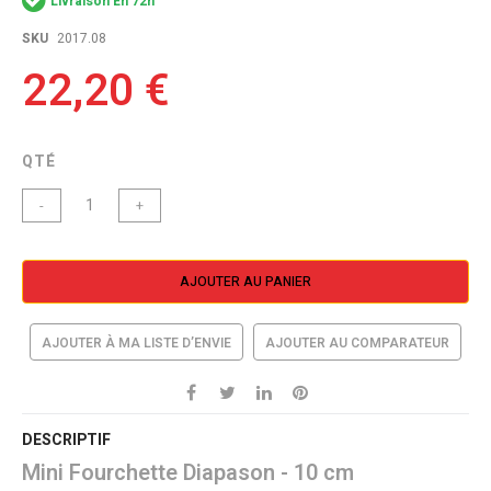
Livraison En 72h
the
images
SKU
2017.08
gallery
22,20 €
QTÉ
-
+
AJOUTER AU PANIER
AJOUTER À MA LISTE D’ENVIE
AJOUTER AU COMPARATEUR
DESCRIPTIF
Mini Fourchette Diapason - 10 cm