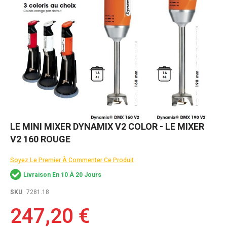
Skip
LE MINI MIXER DYNAMIX V2 COLOR - LE MIXER
to
V2 160 ROUGE
the
beginning
of
Soyez Le Premier À Commenter Ce Produit
the
Livraison En 10 À 20 Jours
images
gallery
SKU
7281.18
247,20 €