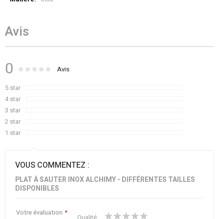
Avis
0
Évaluation :
0
100
Avis
% of
5 star
4 star
3 star
2 star
1 star
VOUS COMMENTEZ :
PLAT À SAUTER INOX ALCHIMY - DIFFÉRENTES TAILLES
DISPONIBLES
Votre évaluation
1
2
3
4
5
Qualité