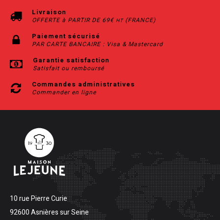
Livraison
OFFERTE à PARTIR DE 69€
(FRANCE)
HT
Paiement sécurisé
PAR CARTE BANCAIRE : Visa & Mastercard
Garantie satisfaction
Satisfait ou remboursé
Commandes administratives
Commander en ligne
10 rue Pierre Curie
92600 Asnières sur Seine