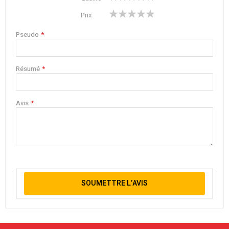
star
stars
stars
stars
stars
1
2
3
4
5
Prix
star
stars
stars
stars
stars
Pseudo
Résumé
Avis
SOUMETTRE L’AVIS