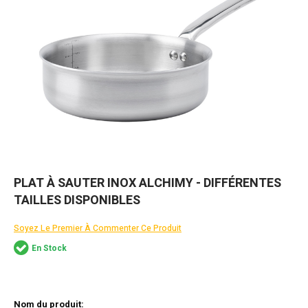
Skip
PLAT À SAUTER INOX ALCHIMY - DIFFÉRENTES
to
TAILLES DISPONIBLES
the
beginning
of
Soyez Le Premier À Commenter Ce Produit
the
En Stock
images
gallery
Articles
du