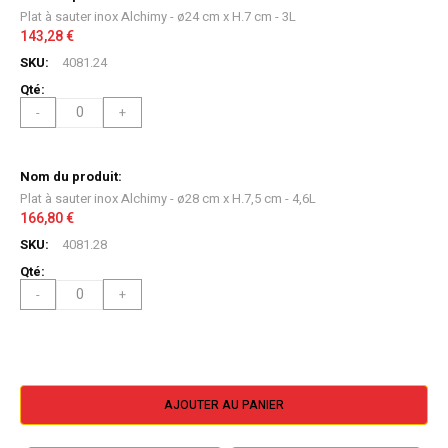
produit
Plat à sauter inox Alchimy - ø24 cm x H.7 cm - 3L
groupé
143,28 €
4081.24
-
+
Plat à sauter inox Alchimy - ø28 cm x H.7,5 cm - 4,6L
166,80 €
4081.28
-
+
AJOUTER AU PANIER