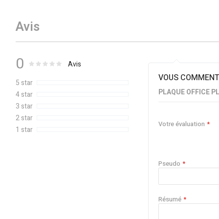
Avis
0
0
100
Évaluation :
% of
Avis
VOUS COMMENTE
5 star
PLAQUE OFFICE PL
4 star
3 star
2 star
Votre évaluation
1 star
Pseudo
Résumé