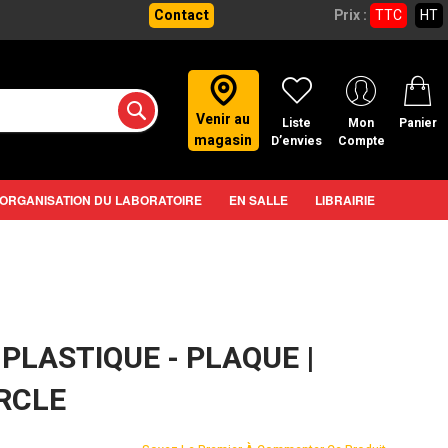
Contact
Prix :
TTC
HT
Venir au
Liste
Mon
Panier
magasin
D’envies
Compte
ORGANISATION DU LABORATOIRE
EN SALLE
LIBRAIRIE
PLASTIQUE - PLAQUE |
ERCLE