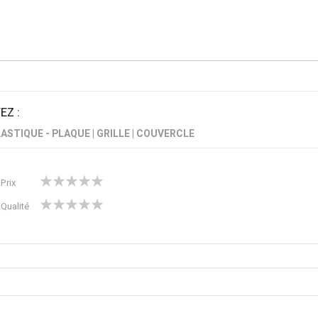
Z :
ASTIQUE - PLAQUE | GRILLE | COUVERCLE
1
2
3
4
5
Prix
star
stars
stars
stars
stars
1
2
3
4
5
Qualité
star
stars
stars
stars
stars