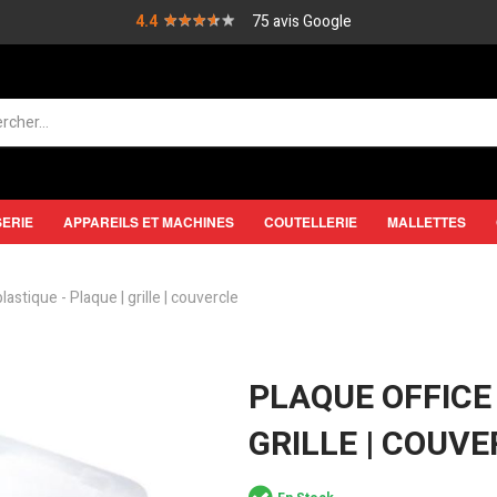
★★★★★
★★★★★
4.4
75 avis Google
SERIE
APPAREILS ET MACHINES
COUTELLERIE
MALLETTES
lastique - Plaque | grille | couvercle
PLAQUE OFFICE 
GRILLE | COUV