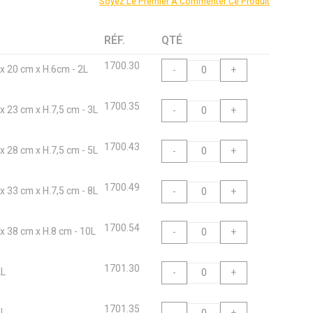
Soyez Le Premier À Commenter Ce Produit
RÉF.
QTÉ
1700.30
 x 20 cm x H.6cm - 2L
-
+
1700.35
 x 23 cm x H.7,5 cm - 3L
-
+
1700.43
 x 28 cm x H.7,5 cm - 5L
-
+
1700.49
 x 33 cm x H.7,5 cm - 8L
-
+
1700.54
 x 38 cm x H.8 cm - 10L
-
+
1701.30
2L
-
+
1701.35
3L