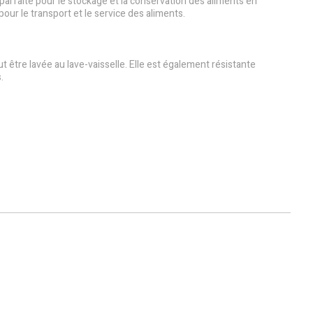
 parfaite pour le stockage et la conservation des aliments en
our le transport et le service des aliments.
ut être lavée au lave-vaisselle. Elle est également résistante
.