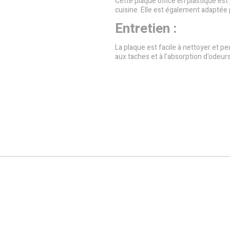
Cette plaque office en plastique est
cuisine. Elle est également adaptée p
Entretien :
La plaque est facile à nettoyer et pe
aux taches et à l'absorption d'odeurs