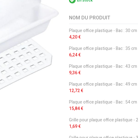
En Stock
NOM DU PRODUIT
Articles
Plaque office plastique - Bac : 30 cm
du
4,20 €
produit
groupé
Plaque office plastique - Bac : 35 cm
6,24 €
Plaque office plastique - Bac : 43 cm
9,36 €
Plaque office plastique - Bac : 49 cm
12,72 €
Plaque office plastique - Bac : 54 cm
15,84 €
Grille pour plaque office plastique - 
1,69 €
Grille pour plaque office plastique - 