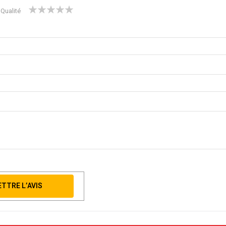
1
2
3
4
5
Qualité
star
stars
stars
stars
stars
TTRE L’AVIS