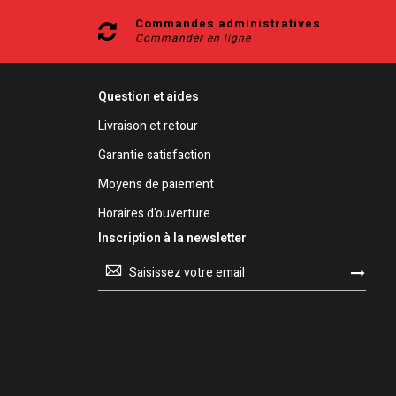
Commandes administratives
Commander en ligne
Question et aides
Livraison et retour
Garantie satisfaction
Moyens de paiement
Horaires d'ouverture
Inscription à la newsletter
Inscription
à
notre
lettre
d’information
: