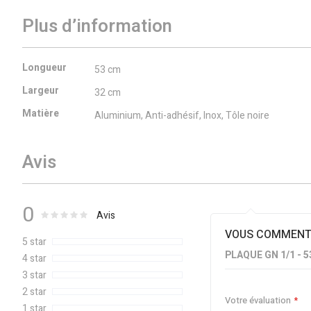
Plus d’information
Plus
Longueur
53 cm
d’information
Largeur
32 cm
Matière
Aluminium, Anti-adhésif, Inox, Tôle noire
Avis
0
0
100
Évaluation :
% of
Avis
VOUS COMMENTE
5 star
PLAQUE GN 1/1 - 
4 star
3 star
2 star
Votre évaluation
1 star