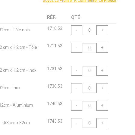
Soyez Le Premier À Commenter Ce Produit
RÉF.
QTÉ
1710.53
32cm - Tôle noire
-
+
1711.53
2 cm x H.2 cm - Tôle
-
+
1731.53
2 cm x H.2 cm - Inox
-
+
1730.53
32cm - Inox
-
+
1740.53
 32cm - Aluminium
-
+
1743.53
1 - 53 cm x 32cm
-
+