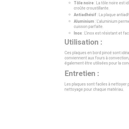
Tôle noire
: La tôle noire est 
croûte croustillante.
Antiadhésif
: La plaque antiadh
Aluminium
: L'aluminium perme
cuisson parfaite.
Inox
: L'inox est résistant et fa
Utilisation :
Ces plaques en bord pincé sont idéale
conviennent aux fours à convection,
également être utilisées pour la con
Entretien :
Les plaques sont faciles à nettoyer p
nettoyage pour chaque matériau.