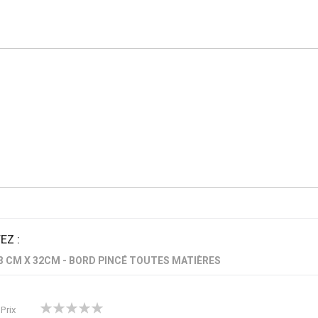
Z :
53 CM X 32CM - BORD PINCÉ TOUTES MATIÈRES
1
2
3
4
5
Prix
star
stars
stars
stars
stars