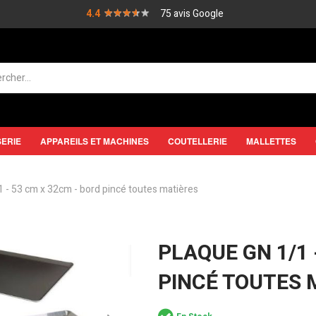
★★★★★
★★★★★
4.4
75 avis Google
SERIE
APPAREILS ET MACHINES
COUTELLERIE
MALLETTES
 - 53 cm x 32cm - bord pincé toutes matières
PLAQUE GN 1/1 
PINCÉ TOUTES 