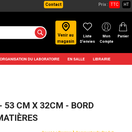
Contact
Prix :
TTC
HT
Venir au
Liste
Mon
Panier
magasin
D’envies
Compte
ORGANISATION DU LABORATOIRE
EN SALLE
LIBRAIRIE
- 53 CM X 32CM - BORD
MATIÈRES