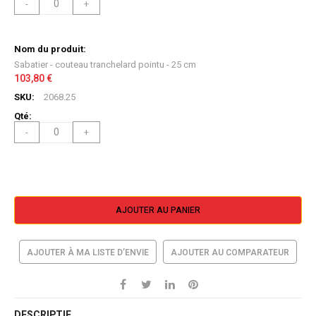
-
+
Sabatier - couteau tranchelard pointu - 25 cm
103,80 €
2068.25
-
+
AJOUTER AU PANIER
AJOUTER À MA LISTE D’ENVIE
AJOUTER AU COMPARATEUR
DESCRIPTIF