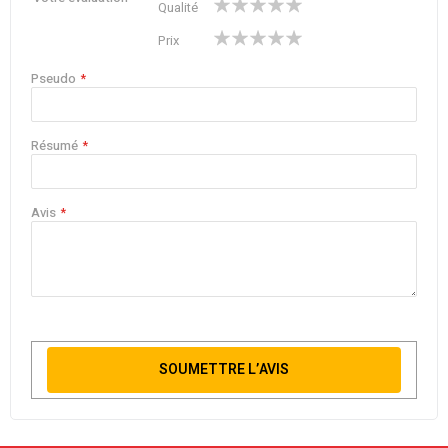
Qualité
star
stars
stars
stars
stars
1
2
3
4
5
Prix
star
stars
stars
stars
stars
Pseudo
Résumé
Avis
SOUMETTRE L’AVIS