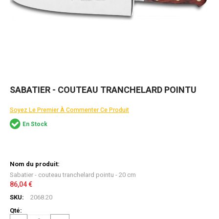
Skip
SABATIER - COUTEAU TRANCHELARD POINTU
to
the
Soyez Le Premier À Commenter Ce Produit
beginning
of
En Stock
the
images
gallery
Articles
du
produit
Sabatier - couteau tranchelard pointu - 20 cm
groupé
86,04 €
2068.20