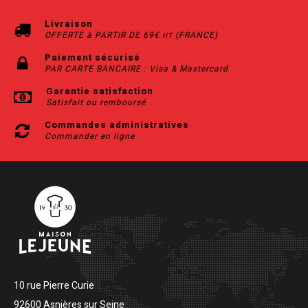
Livraison
OFFERTE à PARTIR DE 69€
(FRANCE)
HT
Paiement sécurisé
PAR CARTE BANCAIRE : Visa & Mastercard
Garantie satisfaction
Satisfait ou remboursé
Commandes administratives
Commander en ligne
10 rue Pierre Curie
92600 Asnières sur Seine