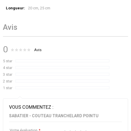
Plus
20 cm, 25 cm
d’information
Avis
0
Évaluation :
0
100
Avis
% of
5 star
4 star
3 star
2 star
1 star
VOUS COMMENTEZ :
SABATIER - COUTEAU TRANCHELARD POINTU
Votre évaluation
1
2
3
4
5