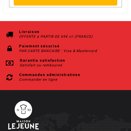
Livraison
OFFERTE à PARTIR DE 69€
(FRANCE)
HT
Paiement sécurisé
PAR CARTE BANCAIRE : Visa & Mastercard
Garantie satisfaction
Satisfait ou remboursé
Commandes administratives
Commander en ligne