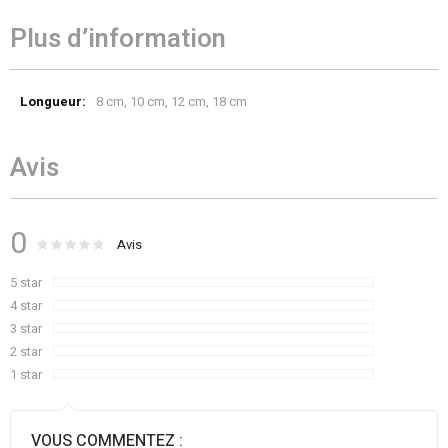
Plus d’information
Plus
8 cm, 10 cm, 12 cm, 18 cm
d’information
Avis
0
Évaluation :
0
100
Avis
% of
5 star
4 star
3 star
2 star
1 star
VOUS COMMENTEZ :