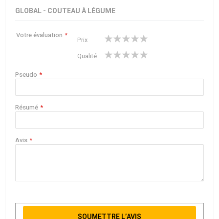
GLOBAL - COUTEAU À LÉGUME
Votre évaluation
1
2
3
4
5
Prix
star
stars
stars
stars
stars
1
2
3
4
5
Qualité
star
stars
stars
stars
stars
Pseudo
Résumé
Avis
SOUMETTRE L’AVIS