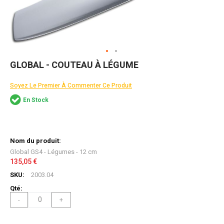
Skip
GLOBAL - COUTEAU À LÉGUME
to
the
Soyez Le Premier À Commenter Ce Produit
beginning
of
En Stock
the
images
gallery
Articles
du
produit
Global GS4 - Légumes - 12 cm
groupé
135,05 €
2003.04
-
+